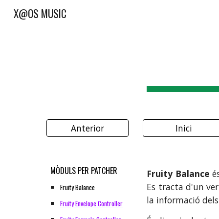
X@OS MUSIC
Sk
Anterior
Inici
MÒDULS PER PATCHER
Fruity Balance
és
Es tracta d'un ve
Fruity Balance
la informació del
Fruity Envelope Controller