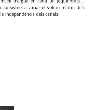
vell d'aigua en cada un (equilibrats) i
a consisteix a variar el volum relatiu dels
 la independència dels canals.