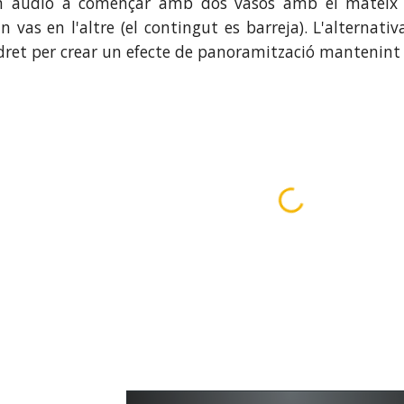
en àudio a començar amb dos vasos amb el mateix ni
 vas en l'altre (el contingut es barreja). L'alternativ
 dret per crear un efecte de panoramització mantenint