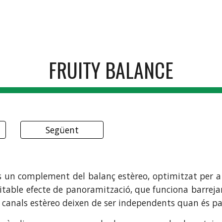
ip to main content
Skip to navigat
FRUITY
BALANCE
Següent
 un complement del balanç estèreo, optimitzat per a l
ritable efecte de panoramització, que funciona barreja
s canals estèreo deixen de ser independents quan és 