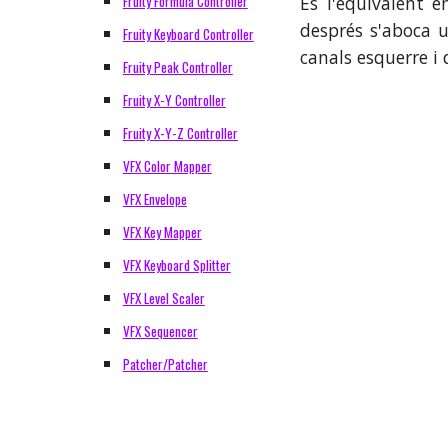
Fruity Formula Controller
És l'equivalent 
després s'aboca un
Fruity Keyboard Controller
canals esquerre i
Fruity Peak Controller
Fruity X-Y Controller
Fruity X-Y-Z Controller
VFX Color Mapper
VFX Envelope
VFX Key Mapper
VFX Keyboard Splitter
VFX Level Scaler
VFX Sequencer
Patcher/Patcher